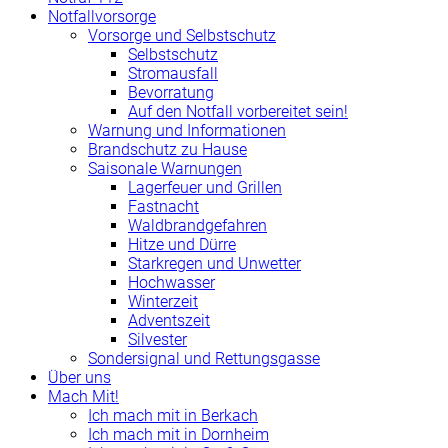
Notfallvorsorge
Vorsorge und Selbstschutz
Selbstschutz
Stromausfall
Bevorratung
Auf den Notfall vorbereitet sein!
Warnung und Informationen
Brandschutz zu Hause
Saisonale Warnungen
Lagerfeuer und Grillen
Fastnacht
Waldbrandgefahren
Hitze und Dürre
Starkregen und Unwetter
Hochwasser
Winterzeit
Adventszeit
Silvester
Sondersignal und Rettungsgasse
Über uns
Mach Mit!
Ich mach mit in Berkach
Ich mach mit in Dornheim