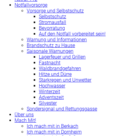
Notfallvorsorge
Vorsorge und Selbstschutz
Selbstschutz
Stromausfall
Bevorratung
Auf den Notfall vorbereitet sein!
Warnung und Informationen
Brandschutz zu Hause
Saisonale Warnungen
Lagerfeuer und Grillen
Fastnacht
Waldbrandgefahren
Hitze und Dürre
Starkregen und Unwetter
Hochwasser
Winterzeit
Adventszeit
Silvester
Sondersignal und Rettungsgasse
Über uns
Mach Mit!
Ich mach mit in Berkach
Ich mach mit in Dornheim